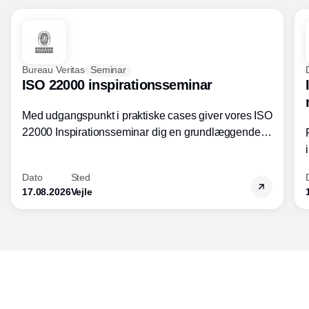
Bureau Veritas
Seminar
ISO 22000 inspirationsseminar
Med udgangspunkt i praktiske cases giver vores ISO
22000 Inspirationsseminar dig en grundlæggende
forståelse for fortolkning af ISO 22000 standardens
kravelementer og opbygning samt
Dato
Sted
fødevarestandardens integration med andre
17.08.2026
Vejle
standarder.