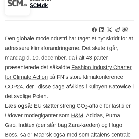
SCM.dk
Den globale modeindustri har taget et nyt skridt for at
adressere klimaforandringerne. Det skete i går,
mandag d. 10. december, da i alt 43 parter
præsenterede det såkaldte
Fashion Industry Charter
for Climate Action
på FN’s store klimakonference
COP24
, der i disse dage
afvikles i kulbyen Katowice
i
det sydlige Polen.
Læs også:
EU støtter streng CO
-aftale for lastbiler
2
Udover modegiganter som
H&M
, Adidas, Puma,
Gap, Inditex (der står bag Zara-kæden) og Hugo
Boss, så er Maersk også med som aftalens centrale