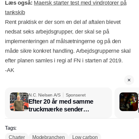
Læs også:
Maersk starter test med vindrotorer på
tankskib
Rent praktisk er der som en del af aftalen blevet
nedsat seks arbejdsgrupper, der skal se på
implementeringen af målsætningerne og på den
måde sikre konkret handling. Arbejdsgrupperne skal
efter planen samles i regi af FN i starten af 2019.
-AK
N.C. Nielsen A/S
Sponseret
Efter 20 år med samme
truckmærke sender
lagerchef stafetten videre
hos INOX
Tags:
Charter
Modebranchen
Low carbon