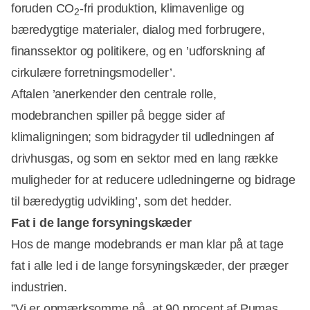
foruden CO
-fri produktion, klimavenlige og
2
bæredygtige materialer, dialog med forbrugere,
finanssektor og politikere, og en ’udforskning af
cirkulære forretningsmodeller’.
Aftalen ’anerkender den centrale rolle,
modebranchen spiller på begge sider af
klimaligningen; som bidragyder til udledningen af
drivhusgas, og som en sektor med en lang række
muligheder for at reducere udledningerne og bidrage
til bæredygtig udvikling’, som det hedder.
Fat i de lange forsyningskæder
Hos de mange modebrands er man klar på at tage
fat i alle led i de lange forsyningskæder, der præger
industrien.
”Vi er opmærksomme på, at 90 procent af Pumas