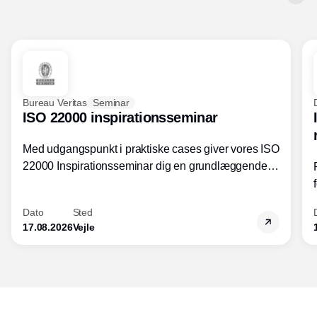
Bureau Veritas
Seminar
ISO 22000 inspirationsseminar
Med udgangspunkt i praktiske cases giver vores ISO
22000 Inspirationsseminar dig en grundlæggende
forståelse for fortolkning af ISO 22000 standardens
kravelementer og opbygning samt
Dato
Sted
fødevarestandardens integration med andre
17.08.2026
Vejle
standarder.