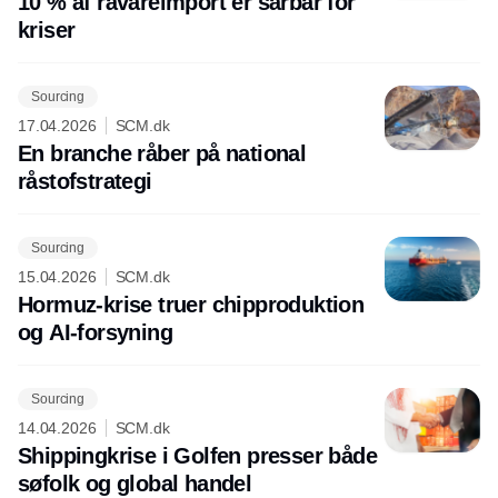
10 % af råvareimport er sårbar for
kriser
Sourcing
17.04.2026
SCM.dk
En branche råber på national
råstofstrategi
Sourcing
15.04.2026
SCM.dk
Hormuz-krise truer chipproduktion
og AI-forsyning
Sourcing
14.04.2026
SCM.dk
Shippingkrise i Golfen presser både
søfolk og global handel