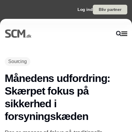
Log ind
Bliv partner
Annonce
Sourcing
Månedens udfordring:
Skærpet fokus på
sikkerhed i
forsyningskæden