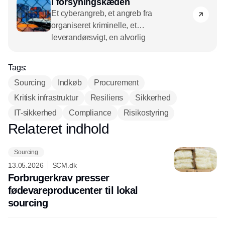
i forsyningskæden
Et cyberangreb, et angreb fra
organiseret kriminelle, et
leverandørsvigt, en alvorlig
oversvømmelse eller en ny regulering
inden for ESG kan hurtig trække tæppet
Tags:
væk under forsyningskæden og skabe
Sourcing
Indkøb
Procurement
negative følgevirkninger for alle parter.
Kritisk infrastruktur
Forsyningskæden er i de seneste år
Resiliens
Sikkerhed
blevet en åben og sårbar flanke for
IT-sikkerhed
Compliance
Risikostyring
virksomheder – en flanke som kræver
Relateret indhold
Annonce
skærpet opmærksomhed.
Sourcing
13.05.2026
SCM.dk
Forbrugerkrav presser
fødevareproducenter til lokal
sourcing