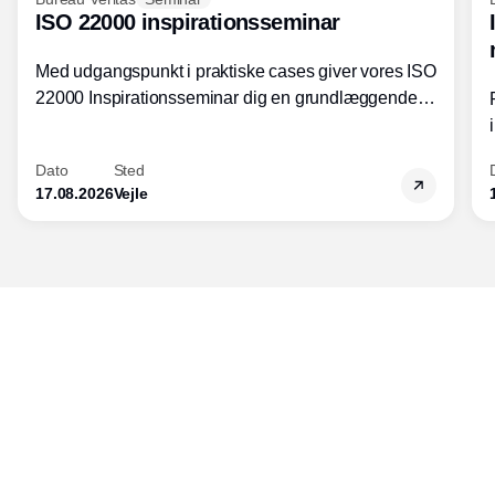
ISO 22000 inspirationsseminar
Med udgangspunkt i praktiske cases giver vores ISO
22000 Inspirationsseminar dig en grundlæggende
forståelse for fortolkning af ISO 22000 standardens
kravelementer og opbygning samt
Dato
Sted
fødevarestandardens integration med andre
17.08.2026
Vejle
standarder.
Udgiver
Horisont Gruppen a/s
Strandlodsvej 44