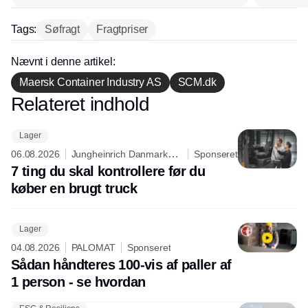
lagerchef stafetten videre
hos INOX
Tags:
Søfragt
Fragtpriser
Nævnt i denne artikel:
Maersk Container Industry AS
SCM.dk
Relateret indhold
Annonce
Lager
06.08.2026
Jungheinrich Danmark
Sponseret
A/S
7 ting du skal kontrollere før du
køber en brugt truck
Lager
04.08.2026
PALOMAT
Sponseret
Sådan håndteres 100-vis af paller af
1 person - se hvordan