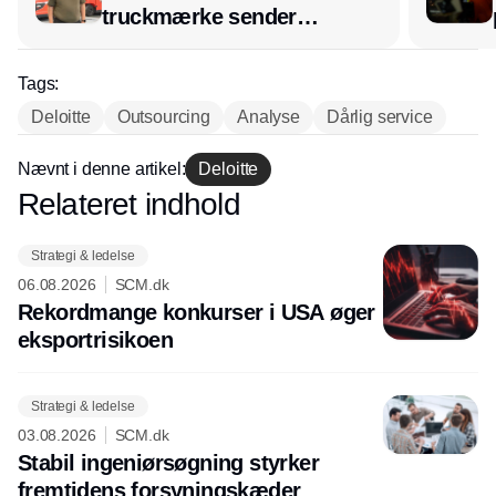
truckmærke sender
lagerchef stafetten videre
hos INOX
Tags:
Deloitte
Outsourcing
Analyse
Dårlig service
Nævnt i denne artikel:
Deloitte
Relateret indhold
Annonce
Strategi & ledelse
06.08.2026
SCM.dk
Rekordmange konkurser i USA øger
eksport­risikoen
Strategi & ledelse
03.08.2026
SCM.dk
Stabil ingeniørsøgning styrker
fremtidens forsyningskæder