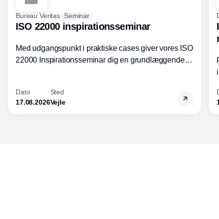
Bureau Veritas
Seminar
ISO 22000 inspirationsseminar
Med udgangspunkt i praktiske cases giver vores ISO
22000 Inspirationsseminar dig en grundlæggende
forståelse for fortolkning af ISO 22000 standardens
kravelementer og opbygning samt
Dato
Sted
fødevarestandardens integration med andre
17.08.2026
Vejle
standarder.
Udgiver
Horisont Gruppen a/s