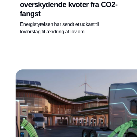
overskydende kvoter fra CO2-
fangst
Energistyrelsen har sendt et udkast til
lovforslag til ændring af lov om
varmeforsyning i høring. Ændringen vedrører
en særlig prisregulering for geotermisk
fjernvarme og ændrede regler for tilbageførsel
af overskydende CO2-kvoter opnået ved
statsstøttet CO2-fangst. Høringsfristen var 24.
juni 2022.