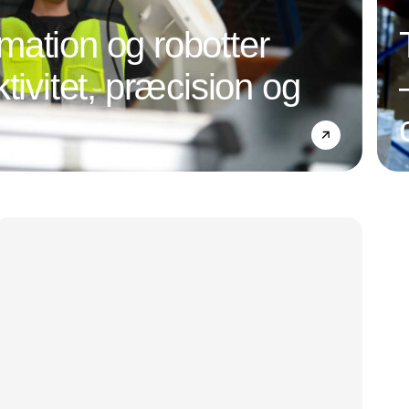
ation og robotter
tivitet, præcision og