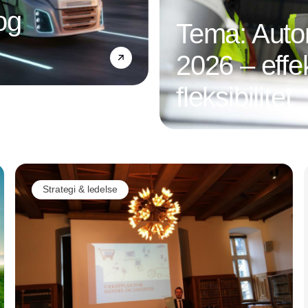
og
Tema: Autom
2026 – effek
fleksibilitet
Annonce
Strategi & ledelse