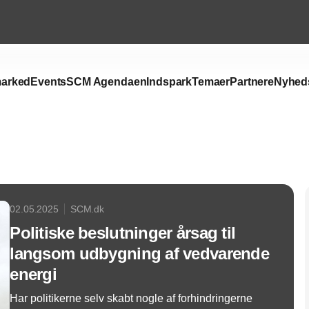
arked
Events
SCM Agendaen
Indspark
Temaer
Partnere
Nyhed
Annonce
02.05.2025
SCM.dk
Politiske beslutninger årsag til
langsom udbygning af vedvarende
energi
Har politikerne selv skabt nogle af forhindringerne