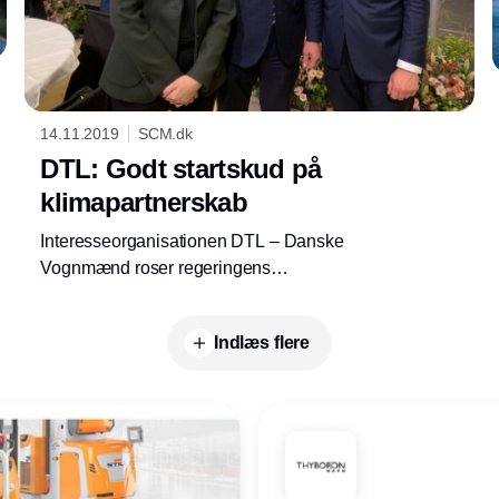
14.11.2019
SCM.dk
DTL: Godt startskud på
klimapartnerskab
Interesseorganisationen DTL – Danske
Vognmænd roser regeringens
ambitionsniveau når det gælder
klimatilpasning og opfordrer til at bruge de
Indlæs flere
offentlige indkøb som redskab til at fremme
udviklingen. DI har ligeledes store
forhåbninger.