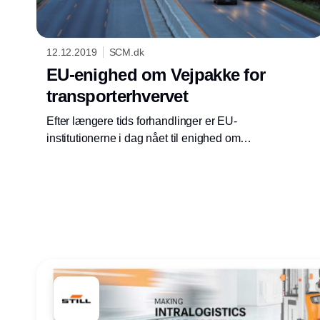
12.12.2019
SCM.dk
EU-enighed om Vejpakke for
transporterhvervet
Efter længere tids forhandlinger er EU-
institutionerne i dag nået til enighed om
indholdet af EU’s Vejpakke, der skal sikre
mere ensartede regler mod fx social dumping,
bedre håndhævelse og mere ensartede
konkurrencevilkår.