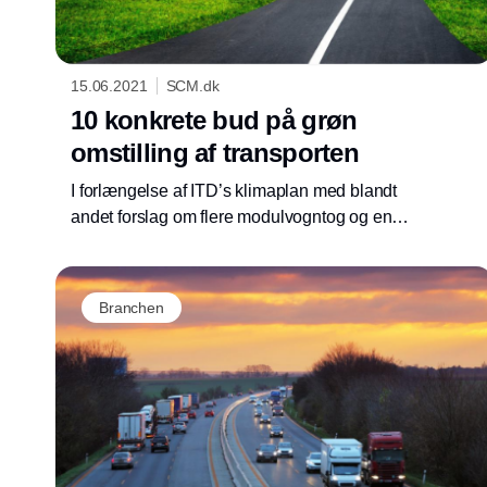
15.06.2021
SCM.dk
10 konkrete bud på grøn
omstilling af transporten
I forlængelse af ITD’s klimaplan med blandt
andet forslag om flere modulvogntog og en
vægt- og dimensionskommission præsenterer
ITD nu yderligere 10 helt konkrete bud på,
hvordan politikerne bedst hjælper den grønne
Branchen
omstilling af den tunge transport på vej. Målet
er at inspirere politikere og konkretisere
indsatsen.