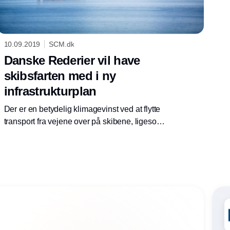
10.09.2019
SCM.dk
Danske Rederier vil have
skibsfarten med i ny
infrastrukturplan
Der er en betydelig klimagevinst ved at flytte
transport fra vejene over på skibene, ligesom
det vil lette trængslen på vejene og skabe
arbejdspladser i branchen. Derfor opfordrer
Danske Rederier transportministeren til at få
skibsfarten med i den nye infrastrukturplan.