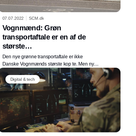
07.07.2022
SCM.dk
Vognmænd: Grøn
transportaftale er en af de
største
kapacitetsforbedringer i 50 år
Den nye grønne transportaftale er ikke
Danske Vognmænds største kop te. Men nye
nationale regler om vægt og dimensionering
hjælper den bitre pille med at glide ned. Det er
Digital & tech
nemlig en af de største forbedringer af
kapacitet i 50 år.