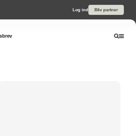
Log ind
Bliv partner
sbrev