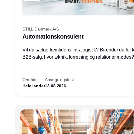
STILL Danmark A/S
Automationskonsulent
Vil du sælge fremtidens intralogistik? Brænder du for
B2B-salg, hvor teknik, forretning og relationer mødes
du af at designe løsninger – ikke blot sælge produkter
arbejde med AGV/AMR, automation og systemintegrat
nogle af Danmarks mest spændende produktions- og
Område
Ansøgningsfrist
logistikvirksomheder?
Hele landet
13.08.2026