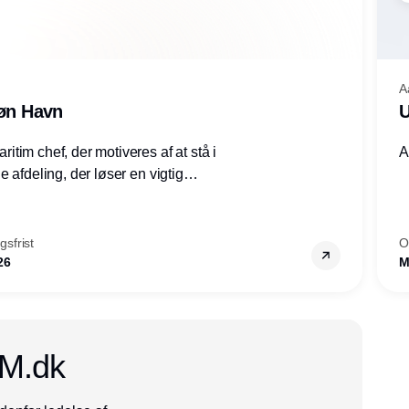
A
røn Havn
U
tim chef, der motiveres af at stå i
A
 afdeling, der løser en vigtig
mheder, Thyborøn by, Lemvig
vestjylland.
sfrist
O
26
M
CM.dk