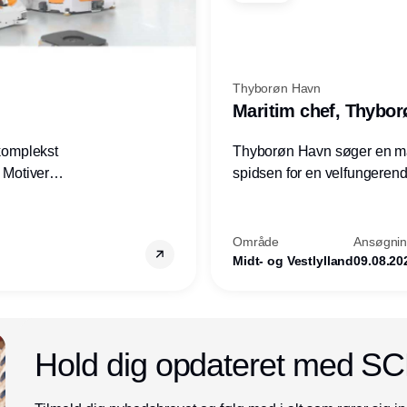
Thyborøn Havn
Maritim chef, Thybo
 komplekst
Thyborøn Havn søger en mari
? Motiveres
spidsen for en velfungerende
? Vil du
opgave for havnens virkso
ion hos
Kommune - og for hele Nord
Område
Ansøgning
Midt- og Vestlylland
09.08.20
Annonce
Hold dig opdateret med S