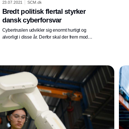
23.07.2021
SCM.dk
Bredt politisk flertal styrker
dansk cyberforsvar
Cybertruslen udvikler sig enormt hurtigt og
alvorligt i disse år. Derfor skal der frem mod
2023 investeres 500 millioner kroner i
Danmarks evne til at opdage, advare om og
beskytte mod cyberangreb – samt til øget
rådgivning og støtte. Det har et bredt flertal i
Folketinget besluttet.