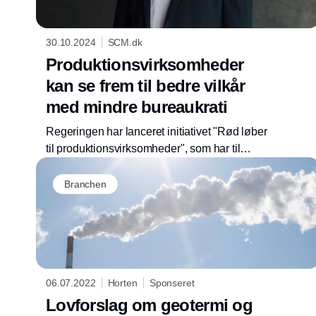
30.10.2024
SCM.dk
Produktionsvirksomheder
kan se frem til bedre vilkår
med mindre bureaukrati
Regeringen har lanceret initiativet "Rød løber
til produktionsvirksomheder", som har til
formål at styrke Danmarks position i den
globale konkurrence om vækst og
Branchen
arbejdspladser.
06.07.2022
Horten
Sponseret
Lovforslag om geotermi og