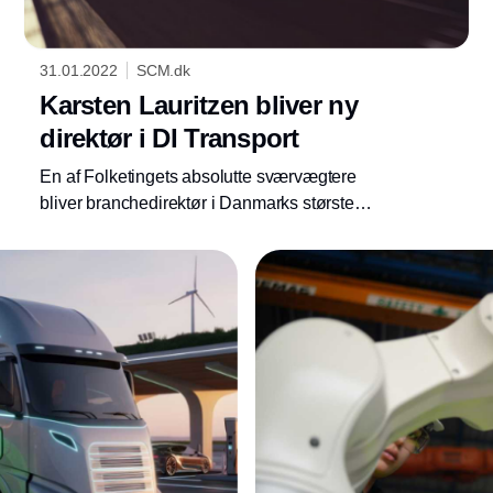
31.01.2022
SCM.dk
Karsten Lauritzen bliver ny
direktør i DI Transport
En af Folketingets absolutte sværvægtere
bliver branchedirektør i Danmarks største
erhvervsorganisation. Den 1. februar
begynder tidligere skatteminister og
nuværende gruppeformand for Venstres
folketingsgruppe Karsten Lauritzen som
direktør for DI Transport.