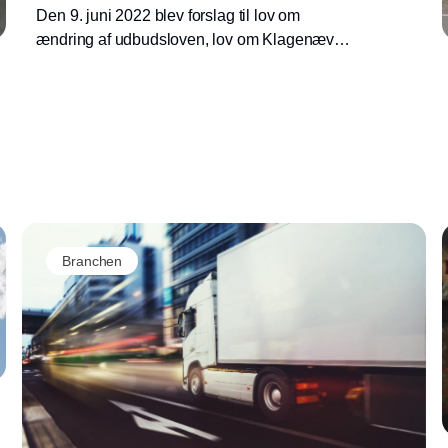
Den 9. juni 2022 blev forslag til lov om
ændring af udbudsloven, lov om Klagenævnet
for Udbud og tilbudsloven vedtaget. Formålet
med ændringerne er blandt andet at styrke
muligheden for at udelukke virksomheder fra
deltagelse i udbud og give en øget fleksibilitet
i udbud.
Annonce
Branchen