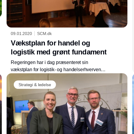
09.01.2020
SCM.dk
Vækstplan for handel og
logistik med grønt fundament
Regeringen har i dag præsenteret sin
vækstplan for logistik- og handelserhvervene,
der med bl.a. et e-handelstjek og kunstig
intelligens vil skal give sektorens danske
Strategi & ledelse
virksomheder bedre konkurrencebetingelser,
med bæredygtighed i højsædet.