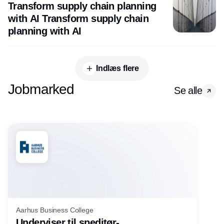
Group
Transform supply chain planning
with AI Transform supply chain
planning with AI
Indlæs flere
Jobmarked
Se alle
Aarhus Business College
Underviser til speditør-