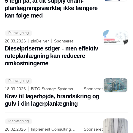
5 tegn på, at dit supply chain-
planlægningsværktøj ikke længere
kan følge med
Planlægning
26.03.2026
pinDeliver
Sponseret
Dieselpriserne stiger - men effektiv
ruteplanlægning kan reducere
omkostningerne
Planlægning
18.03.2026
BITO Storage Systems
Sponseret
Nordic A/S
Krav til lagerhøjde, brandsikring og
gulv i din lagerplanlægning
Planlægning
26.02.2026
Implement Consulting
Sponseret