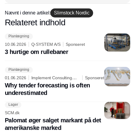
Nævnt i denne artikel:
Slimstock Nordic
Relateret indhold
Annonce
Planlægning
10.06.2026
Q-SYSTEM A/S
Sponseret
3 hurtige om rullebaner
Planlægning
01.06.2026
Implement Consulting
Sponseret
Group
Why tender forecasting is often
underestimated
Lager
SCM.dk
Palomat øger salget markant på det
amerikanske marked