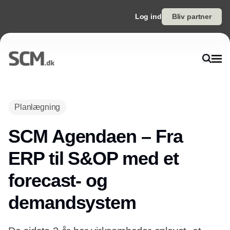
Log ind
Bliv partner
Annonce
Planlægning
SCM Agendaen – Fra
ERP til S&OP med et
forecast- og
demandsystem