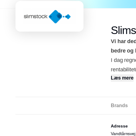
Slims
Vi har ded
bedre og 
I dag regn
rentabilite
Læs mere
Brands
Adresse
Vandtårnsvej