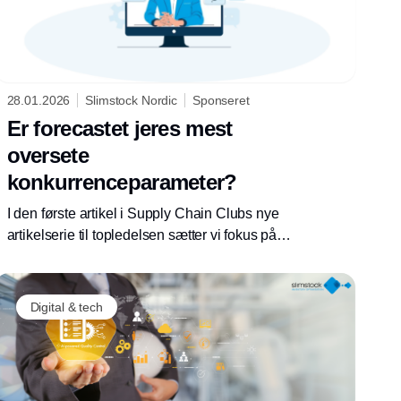
28.01.2026
Slimstock Nordic
Sponseret
Er forecastet jeres mest
oversete
konkurrenceparameter?
I den første artikel i Supply Chain Clubs nye
artikelserie til topledelsen sætter vi fokus på,
hvorfor forecastet skal flyttes fra
maskinrummet til direktionsgangen:
Digital & tech