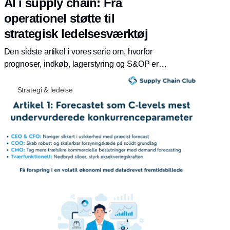
AI i supply chain: Fra
operationel støtte til
strategisk ledelsesværktøj
Den sidste artikel i vores serie om, hvorfor
prognoser, indkøb, lagerstyring og S&OP er
direkte vækstkritiske, er nu live.
Strategi & ledelse