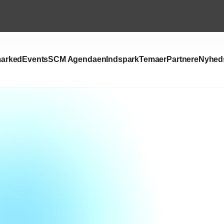
arked
Events
SCM Agendaen
Indspark
Temaer
Partnere
Nyhed