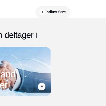
Indlæs flere
deltager i
and -
er