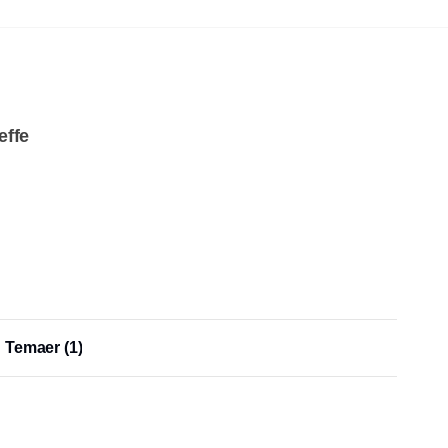
æffe
Temaer
(1)