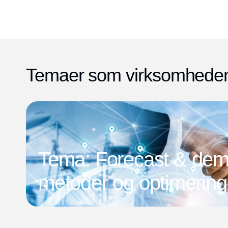
Temaer som virksomheden 
Tema: Forecast & dem
metoder og optimering