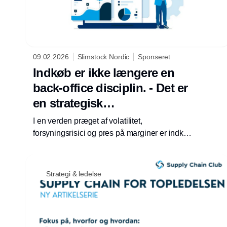
09.02.2026
Slimstock Nordic
Sponseret
Indkøb er ikke længere en
back-office disciplin. - Det er
en strategisk
ledelsesfunktion.
I en verden præget af volatilitet,
forsyningsrisici og pres på marginer er indkøb
blevet et C-level-anliggende.
Strategi & ledelse