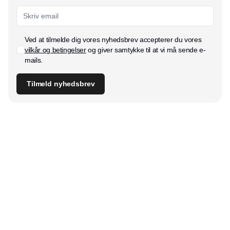
Ved at tilmelde dig vores nyhedsbrev accepterer du vores
vilkår og betingelser
og giver samtykke til at vi må sende e-
mails.
Tilmeld nyhedsbrev
Udgiver
Horisont Gruppen a/s
Strandlodsvej 44
2300 København S
Telefon:
53506060
www.horisontgruppen.dk