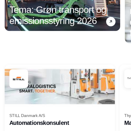
Tema: Grøn transport og
emissionsstyring 2026
Annonce
STILL Danmark A/S
Thy
Automationskonsulent
Ma