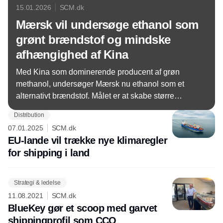
15.01.2026
SCM.dk
Mærsk vil undersøge ethanol som
grønt brændstof og mindske
afhængighed af Kina
Med Kina som dominerende producent af grøn
methanol, undersøger Mærsk nu ethanol som et
alternativt brændstof. Målet er at skabe større
energiuafhængighed og sikre bredere opbakning til
Distribution
grøn omstilling i shippingbranchen.
07.01.2025
SCM.dk
EU-lande vil trække nye klimaregler
for shipping i land
Strategi & ledelse
11.08.2021
SCM.dk
BlueKey gør et scoop med garvet
shippingprofil som CCO