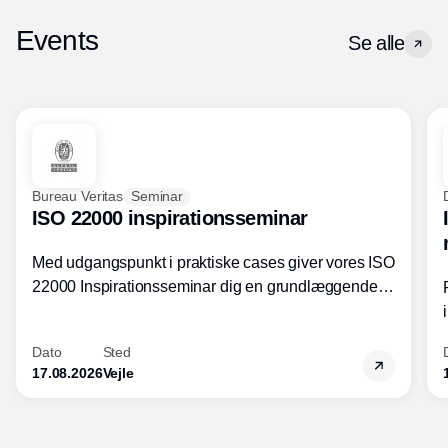
Events
Se alle
Bureau Veritas
Seminar
ISO 22000 inspirationsseminar
Med udgangspunkt i praktiske cases giver vores ISO
22000 Inspirationsseminar dig en grundlæggende
forståelse for fortolkning af ISO 22000 standardens
kravelementer og opbygning samt
Dato
Sted
fødevarestandardens integration med andre
17.08.2026
Vejle
standarder.