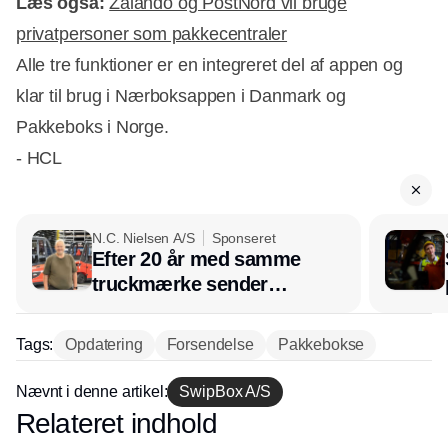
Læs også:
Zalando og PostNord vil bruge
privatpersoner som pakkecentraler
Alle tre funktioner er en integreret del af appen og
klar til brug i Nærboksappen i Danmark og
Pakkeboks i Norge.
- HCL
N.C. Nielsen A/S
Sponseret
Efter 20 år med samme
truckmærke sender
lagerchef stafetten videre
hos INOX
Tags:
Opdatering
Forsendelse
Pakkebokse
Nævnt i denne artikel:
SwipBox A/S
Relateret indhold
Annonce