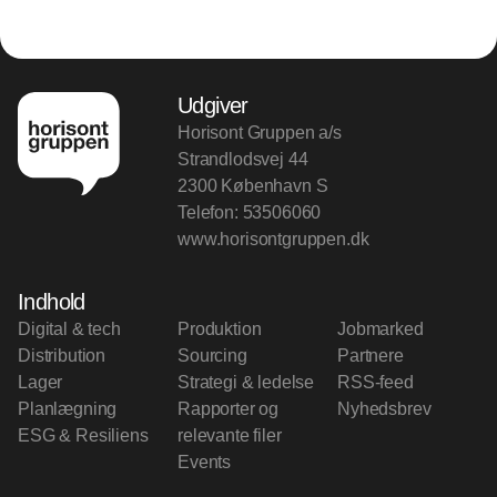
Udgiver
Horisont Gruppen a/s
Strandlodsvej 44
2300 København S
Telefon:
53506060
www.horisontgruppen.dk
Indhold
Digital & tech
Produktion
Jobmarked
Distribution
Sourcing
Partnere
Lager
Strategi & ledelse
RSS-feed
Planlægning
Rapporter og
Nyhedsbrev
ESG & Resiliens
relevante filer
Events