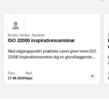
Bureau Veritas
Seminar
ISO 22000 inspirationsseminar
Med udgangspunkt i praktiske cases giver vores ISO
22000 Inspirationsseminar dig en grundlæggende
forståelse for fortolkning af ISO 22000 standardens
kravelementer og opbygning samt
Dato
Sted
fødevarestandardens integration med andre
17.08.2026
Vejle
standarder.