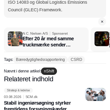
ISO 14083 og Global Logistics Emissions
Council (GLEC) Framework.
N.C. Nielsen A/S
Sponseret
Efter 20 år med samme
truckmærke sender
lagerchef stafetten videre
hos INOX
Tags:
Bæredygtighedsrapportering
CSRD
Nævnt i denne artikel:
nShift
Relateret indhold
Annonce
Strategi & ledelse
03.08.2026
SCM.dk
Stabil ingeniørsøgning styrker
fremtidens forsyningskæder