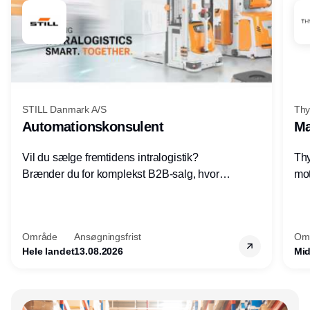
STILL Danmark A/S
Thy
Automationskonsulent
Ma
Vil du sælge fremtidens intralogistik?
Thy
Brænder du for komplekst B2B-salg, hvor
mot
teknik, forretning og relationer mødes?
vel
Motiveres du af at designe løsninger – ikke
opg
blot sælge produkter? Vil du arbejde med
Thy
Område
Ansøgningsfrist
Om
AGV/AMR, automation og
hel
Hele landet
13.08.2026
Mid
systemintegration hos nogle af Danmarks
mest spændende produktions- og
logistikvirksomheder?
Annonce