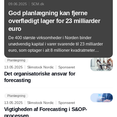
09.06.2025
SCM.dk
God planlægning kan fjerne
overflødigt lager for 23 milliarder
euro
De 400 største virksomheder i Norden binder
unødvendig kapital i varer svarende til 23 milliarder
euro, som optager i alt 8 millioner kvadratmeter
overflødig lagerplads. Det viser et stort økonomisk
Planlægning
incitament til at forbedre planlægningen i
13.05.2025
Slimstock Nordic
Sponseret
forsyningskæden. En undersøgelse peger på nogle
Det organisatoriske ansvar for
indsatsområder – og det starter med datakvalitet og
forecasting
forecast-præcision.
Planlægning
13.05.2025
Slimstock Nordic
Sponseret
Vigtigheden af Forecasting i S&OP-
processen