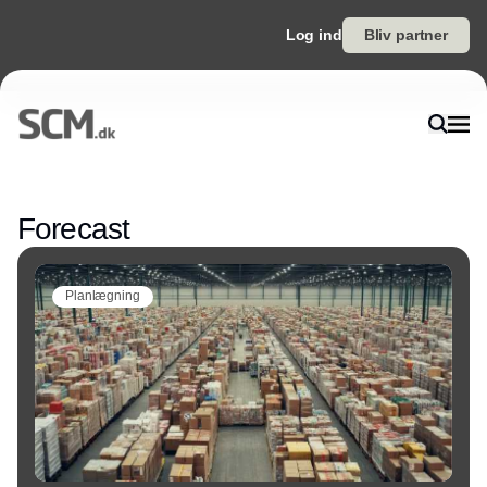
Log ind
Bliv partner
Annonce
Forecast
Planlægning