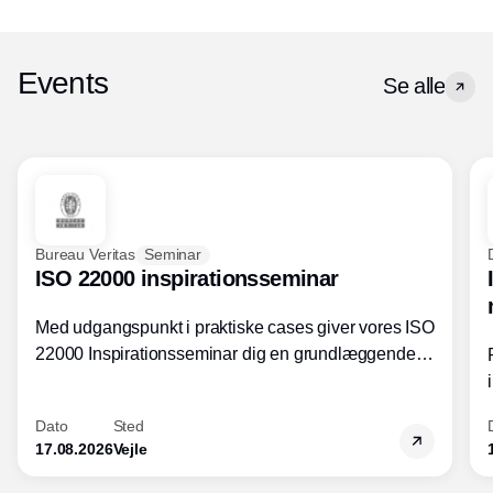
Events
Se alle
Bureau Veritas
Seminar
ISO 22000 inspirationsseminar
Med udgangspunkt i praktiske cases giver vores ISO
22000 Inspirationsseminar dig en grundlæggende
forståelse for fortolkning af ISO 22000 standardens
kravelementer og opbygning samt
Dato
Sted
fødevarestandardens integration med andre
17.08.2026
Vejle
standarder.