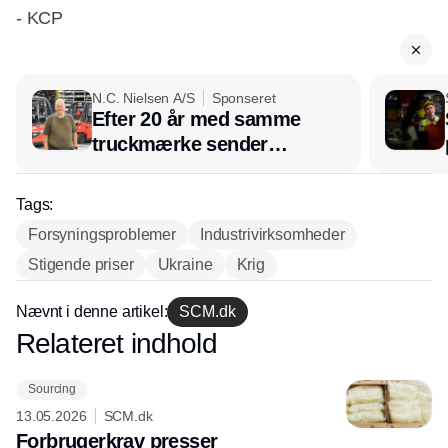
- KCP
N.C. Nielsen A/S
Sponseret
Efter 20 år med samme
truckmærke sender
lagerchef stafetten videre
hos INOX
Tags:
Forsyningsproblemer
Industrivirksomheder
Stigende priser
Ukraine
Krig
Nævnt i denne artikel:
SCM.dk
Relateret indhold
Annonce
Sourcing
13.05.2026
SCM.dk
Forbrugerkrav presser