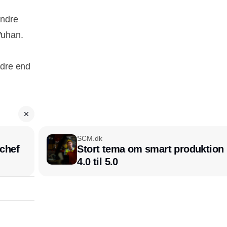
andre
Wuhan.
ndre end
SCM.dk
chef
Stort tema om smart produktion i
4.0 til 5.0