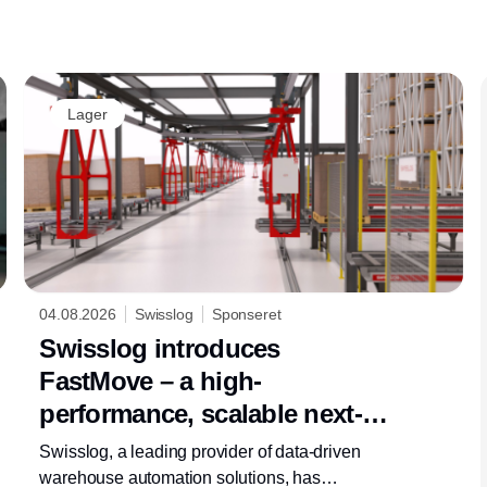
Annonce
Lager
04.08.2026
Swisslog
Sponseret
Swisslog introduces
FastMove – a high-
performance, scalable next-
generation monorail solution
Swisslog, a leading provider of data-driven
for future-ready pallet
warehouse automation solutions, has