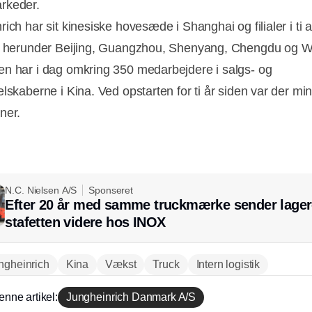
rkeder.
ich har sit kinesiske hovesæde i Shanghai og filialer i ti 
, herunder Beijing, Guangzhou, Shenyang, Chengdu og 
n har i dag omkring 350 medarbejdere i salgs- og
elskaberne i Kina. Ved opstarten for ti år siden var der mi
ner.
N.C. Nielsen A/S
Sponseret
Efter 20 år med samme truckmærke sender lager
stafetten videre hos INOX
ngheinrich
Kina
Vækst
Truck
Intern logistik
enne artikel:
Jungheinrich Danmark A/S