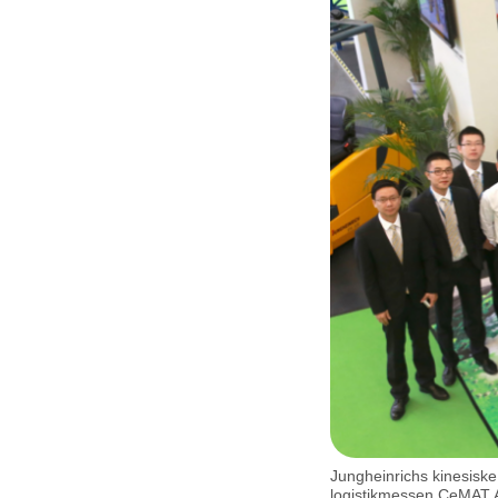
Jungheinrichs kinesiske
logistikmessen CeMAT As