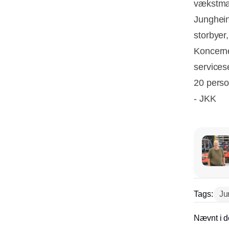
vækstma
Jungheinr
storbyer
Koncerne
services
20 perso
- JKK
Tags:
Ju
Nævnt i d