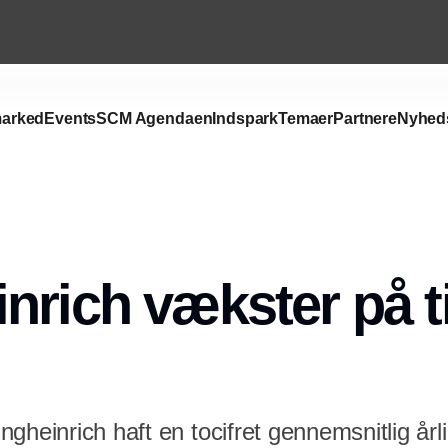
arked
Events
SCM Agendaen
Indspark
Temaer
Partnere
Nyhed
Annonce
nrich vækster på t
gheinrich haft en tocifret gennemsnitlig årl