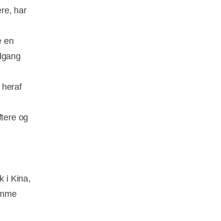
ere, har
e en
ndgang
 heraf
ftere og
k i Kina,
samme