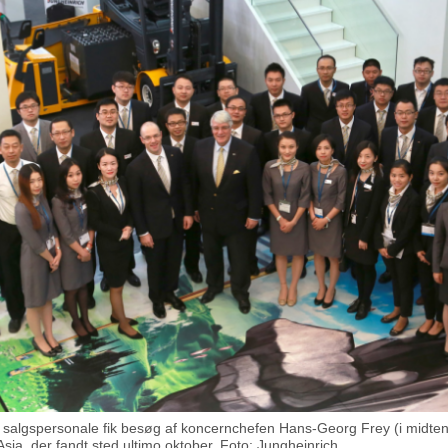
 salgspersonale fik besøg af koncernchefen Hans-Georg Frey (i midten,
ia, der fandt sted ultimo oktober. Foto: Jungheinrich. .