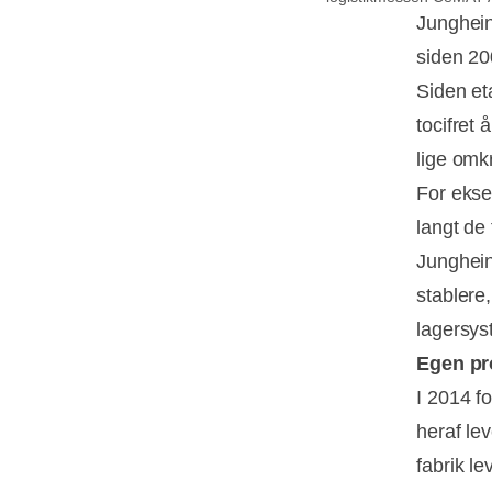
Jungheinr
siden 20
Siden et
tocifret 
lige omk
For ekse
langt de
Junghein
stablere
lagersys
Egen pro
I 2014 fo
heraf le
fabrik le