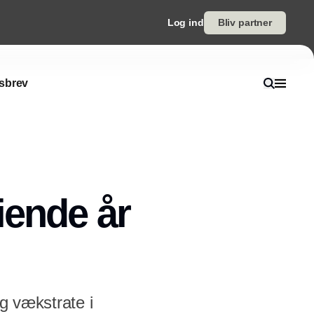
Log ind
Bliv partner
sbrev
iende år
ig vækstrate i