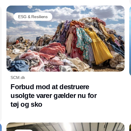
repositioned its proven monorail system under
transport
the new name FastMove. The updated
ESG & Resiliens
product identity reflects enhanced customer
value, with a focus on performance, flexibility,
and improved equipment lifecycle for long-
distance pallet transport.
SCM.dk
Forbud mod at destruere
usolgte varer gælder nu for
tøj og sko