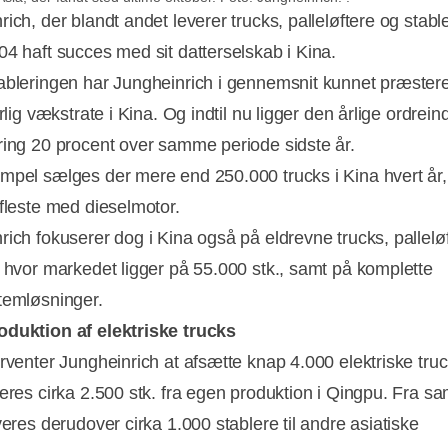
ich, der blandt andet leverer trucks, palleløftere og stabl
04 haft succes med sit datterselskab i Kina.
ableringen har Jungheinrich i gennemsnit kunnet præster
årlig vækstrate i Kina. Og indtil nu ligger den årlige ordrei
ring 20 procent over samme periode sidste år.
mpel sælges der mere end 250.000 trucks i Kina hvert år,
 fleste med dieselmotor.
rich fokuserer dog i Kina også på eldrevne trucks, pallelø
Annonce
, hvor markedet ligger på 55.000 stk., samt på komplette
temløsninger.
duktion af elektriske trucks
rventer Jungheinrich at afsætte knap 4.000 elektriske truc
veres cirka 2.500 stk. fra egen produktion i Qingpu. Fra 
veres derudover cirka 1.000 stablere til andre asiatiske