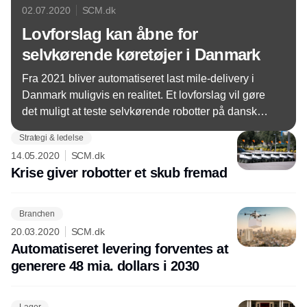
02.07.2020
SCM.dk
Lovforslag kan åbne for
selvkørende køretøjer i Danmark
Fra 2021 bliver automatiseret last mile-delivery i
Danmark muligvis en realitet. Et lovforslag vil gøre
det muligt at teste selvkørende robotter på danske
veje. Udspillet vækker glæde hos DI Transport.
Strategi & ledelse
14.05.2020
SCM.dk
Krise giver robotter et skub fremad
Branchen
20.03.2020
SCM.dk
Automatiseret levering forventes at
generere 48 mia. dollars i 2030
Lager