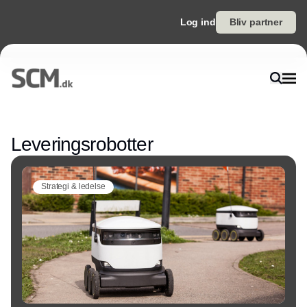
Log ind
Bliv partner
Annonce
Leveringsrobotter
Strategi & ledelse