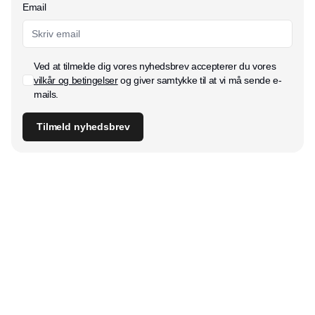
Email
Ved at tilmelde dig vores nyhedsbrev accepterer du vores
vilkår og betingelser
og giver samtykke til at vi må sende e-
mails.
Tilmeld nyhedsbrev
Udgiver
Horisont Gruppen a/s
Strandlodsvej 44
2300 København S
Telefon:
53506060