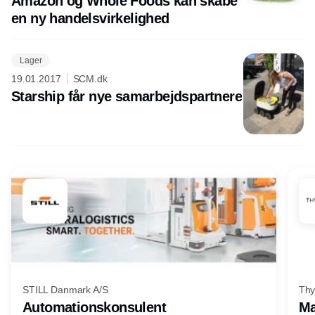
Amazon og Whole Foods kan skabe
en ny handelsvirkelighed
Lager
19.01.2017
SCM.dk
Starship får nye samarbejdspartnere
STILL Danmark A/S
Thy
Automationskonsulent
Ma