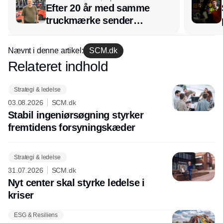
Efter 20 år med samme
truckmærke sender
lagerchef stafetten videre
hos INOX
Nævnt i denne artikel:
SCM.dk
Relateret indhold
Annonce
Strategi & ledelse
03.08.2026
SCM.dk
Stabil ingeniørsøgning styrker
fremtidens forsyningskæder
Strategi & ledelse
31.07.2026
SCM.dk
Nyt center skal styrke ledelse i
kriser
ESG & Resiliens