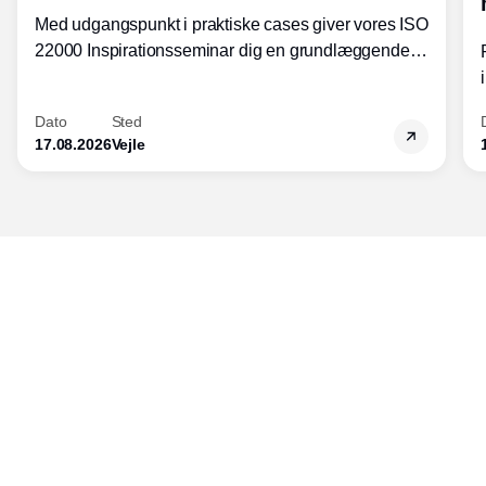
Med udgangspunkt i praktiske cases giver vores ISO
22000 Inspirationsseminar dig en grundlæggende
forståelse for fortolkning af ISO 22000 standardens
kravelementer og opbygning samt
Dato
Sted
fødevarestandardens integration med andre
17.08.2026
Vejle
standarder.
Udgiver
Horisont Gruppen a/s
Strandlodsvej 44
2300 København S
Telefon:
53506060