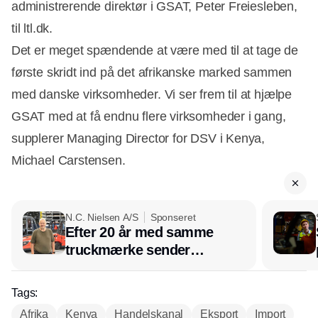
administrerende direktør i GSAT, Peter Freiesleben,
til ltl.dk.
Det er meget spændende at være med til at tage de
første skridt ind på det afrikanske marked sammen
med danske virksomheder. Vi ser frem til at hjælpe
GSAT med at få endnu flere virksomheder i gang,
supplerer Managing Director for DSV i Kenya,
Michael Carstensen.
N.C. Nielsen A/S
Sponseret
Efter 20 år med samme
truckmærke sender
lagerchef stafetten videre
hos INOX
Tags:
Afrika
Kenya
Handelskanal
Eksport
Import