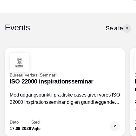
Events
Se alle
Bureau Veritas
Seminar
ISO 22000 inspirationsseminar
Med udgangspunkt i praktiske cases giver vores ISO
22000 Inspirationsseminar dig en grundlæggende
forståelse for fortolkning af ISO 22000 standardens
kravelementer og opbygning samt
Dato
Sted
fødevarestandardens integration med andre
17.08.2026
Vejle
standarder.