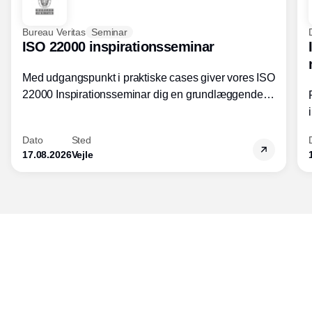
Bureau Veritas
Seminar
ISO 22000 inspirationsseminar
Med udgangspunkt i praktiske cases giver vores ISO
22000 Inspirationsseminar dig en grundlæggende
forståelse for fortolkning af ISO 22000 standardens
kravelementer og opbygning samt
Dato
Sted
fødevarestandardens integration med andre
17.08.2026
Vejle
standarder.
Udgiver