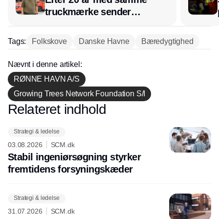
truckmærke sender
lagerchef stafetten videre
hos INOX
Tags:
Folkskove
Danske Havne
Bæredygtighed
Nævnt i denne artikel:
RØNNE HAVN A/S
Growing Trees Network Foundation S/I
Relateret indhold
Annonce
Strategi & ledelse
03.08.2026
SCM.dk
Stabil ingeniørsøgning styrker
fremtidens forsyningskæder
Strategi & ledelse
31.07.2026
SCM.dk