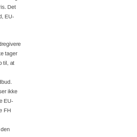
is. Det
d, EU-
dregivere
ke tager
til, at
udbud.
ser ikke
le EU-
ge FH
n den