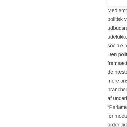
Medlemme
politisk 
udbudsreg
udelukke
sociale r
Den poli
fremsætt
de næste
mere ans
brancher
af under
“Parlamen
lønmodta
ordentli