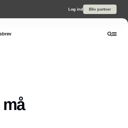
Log ind
Bliv partner
sbrev
s må