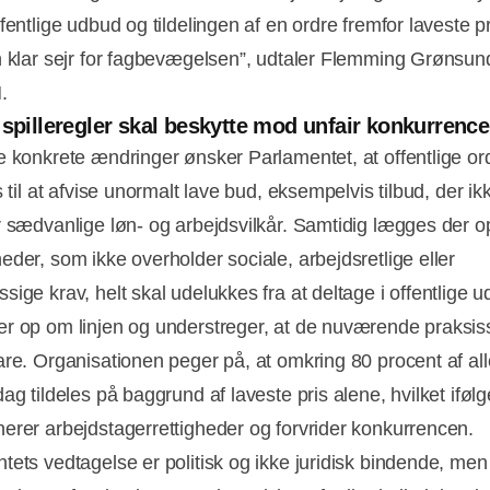
Annonce
fentlige udbud og tildelingen af en ordre fremfor laveste pr
n klar sejr for fagbevægelsen”, udtaler Flemming Grønsun
.
 spilleregler skal beskytte mod unfair konkurrence
e konkrete ændringer ønsker Parlamentet, at offentlige or
s til at afvise unormalt lave bud, eksempelvis tilbud, der ik
r sædvanlige løn- og arbejdsvilkår. Samtidig lægges der op 
eder, som ikke overholder sociale, arbejdsretlige eller
ige krav, helt skal udelukkes fra at deltage i offentlige 
r op om linjen og understreger, at de nuværende praksis
are. Organisationen peger på, at omkring 80 procent af al
ag tildeles på baggrund af laveste pris alene, hvilket iføl
erer arbejdstagerrettigheder og forvrider konkurrencen.
tets vedtagelse er politisk og ikke juridisk bindende, me