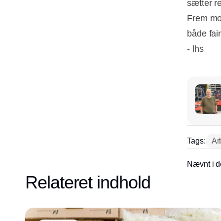
sætter r
Frem mod
både fai
- lhs
Tags:
Ar
Nævnt i d
Relateret indhold