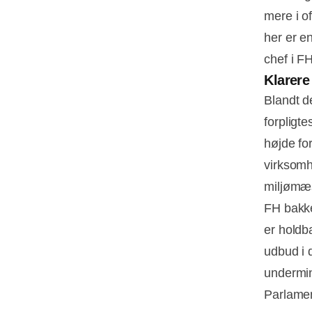
mere i of
her er e
chef i FH
Klarere
Blandt d
forpligte
højde fo
virksomh
miljømæss
FH bakke
er holdb
udbud i d
undermin
Parlamen