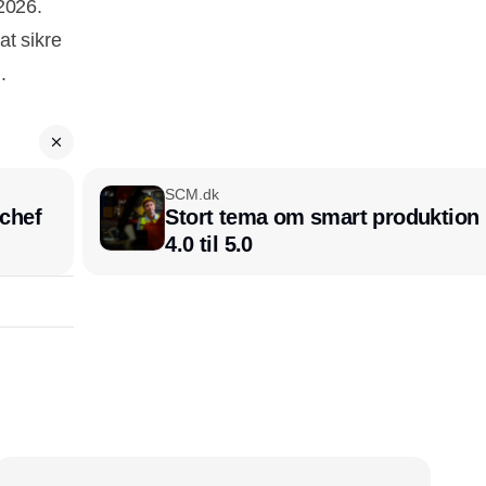
2026.
at sikre
.
SCM.dk
chef
Stort tema om smart produktion i
4.0 til 5.0