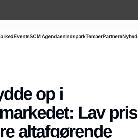
arked
Events
SCM Agendaen
Indspark
Temaer
Partnere
Nyhed
Annonce
ydde op i
arkedet: Lav pri
re altafgørende