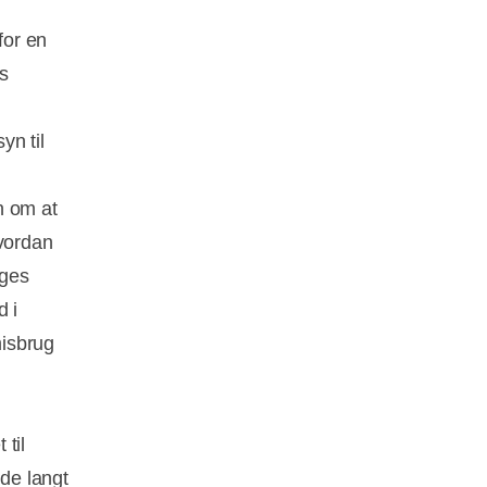
for en
’s
yn til
n om at
hvordan
uges
d i
misbrug
til
lde langt