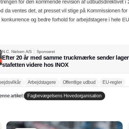
etningen for den kommende revision af udbudsdirektivet i 
 da ventes det, at presset vil stige på Kommissionen for 
r konkurrence og bedre forhold for arbejdstagere i hele EU
N.C. Nielsen A/S
Sponseret
Efter 20 år med samme truckmærke sender lager
stafetten videre hos INOX
bejdsvilkår
Arbejdstagere
Offentlige udbud
EU-regler
enne artikel:
Fagbevægelsens Hovedorganisation
Annonce