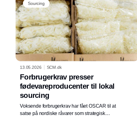
Sourcing
13.05.2026
SCM.dk
Forbrugerkrav presser
fødevareproducenter til lokal
sourcing
Voksende forbrugerkrav har fået OSCAR til at
satse på nordiske råvarer som strategisk
værdiskaber i en usikker global
forsyningsverden.