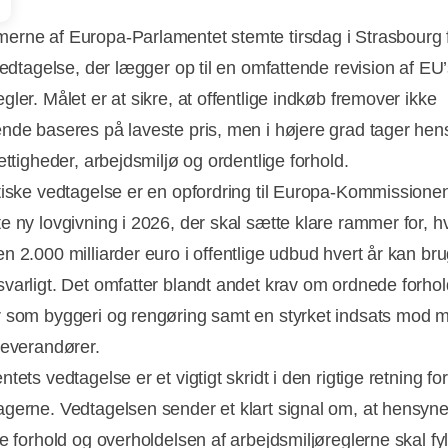
rne af Europa-Parlamentet stemte tirsdag i Strasbourg 
vedtagelse, der lægger op til en omfattende revision af EU
ler. Målet er at sikre, at offentlige indkøb fremover ikke
nde baseres på laveste pris, men i højere grad tager hens
ettigheder, arbejdsmiljø og ordentlige forhold.
tiske vedtagelse er en opfordring til Europa-Kommissione
e ny lovgivning i 2026, der skal sætte klare rammer for, 
n 2.000 milliarder euro i offentlige udbud hvert år kan br
varligt. Det omfatter blandt andet krav om ordnede forhol
 som byggeri og rengøring samt en styrket indsats mod 
leverandører.
tets vedtagelse er et vigtigt skridt i den rigtige retning for
gerne. Vedtagelsen sender et klart signal om, at hensynet 
ge forhold og overholdelsen af arbejdsmiljøreglerne skal fy