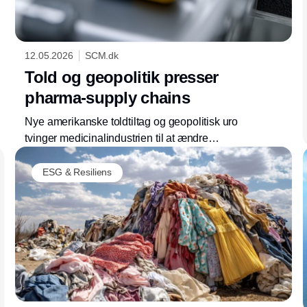
12.05.2026
SCM.dk
Told og geopolitik presser
pharma-supply chains
Nye amerikanske toldtiltag og geopolitisk uro
tvinger medicinalindustrien til at ændre
produktion og forsyningskæder. Omkostninger
og usikkerhed stiger globalt.
ESG & Resiliens