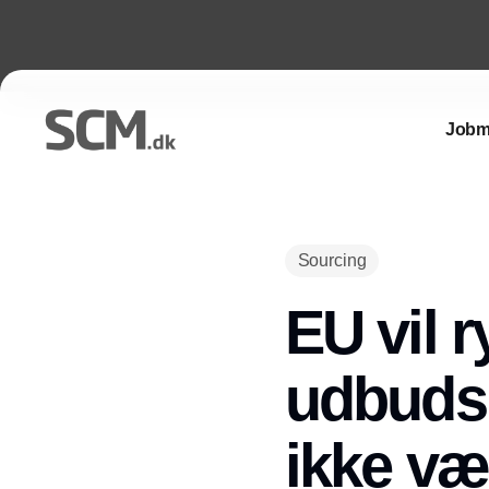
Jobm
Sourcing
EU vil r
udbudsm
ikke væ