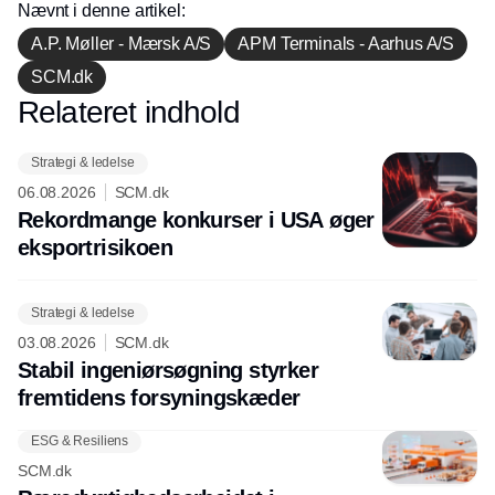
Nævnt i denne artikel:
A.P. Møller - Mærsk A/S
APM Terminals - Aarhus A/S
SCM.dk
Relateret indhold
Annonce
Strategi & ledelse
06.08.2026
SCM.dk
Rekordmange konkurser i USA øger
eksport­risikoen
Strategi & ledelse
03.08.2026
SCM.dk
Stabil ingeniørsøgning styrker
fremtidens forsyningskæder
ESG & Resiliens
SCM.dk