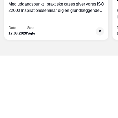
Med udgangspunkt i praktiske cases giver vores ISO
22000 Inspirationsseminar dig en grundlæggende
forståelse for fortolkning af ISO 22000 standardens
kravelementer og opbygning samt
Dato
Sted
fødevarestandardens integration med andre
17.08.2026
Vejle
standarder.
Udgiver
Horisont Gruppen a/s
Strandlodsvej 44
2300 København S
Telefon:
53506060