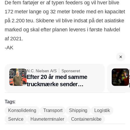
De fem fartøjer er af typen feeders og vil hver blive
172 meter lange og 32 meter brede med en kapacitet
på 2.200 teu. Skibene vil blive indsat på det asiatiske
marked og skal efter planen leveres i første halvdel
af 2021.
-AK
N.C. Nielsen A/S
Sponseret
Efter 20 år med samme
truckmærke sender
lagerchef stafetten videre
hos INOX
Tags:
Konsolidering
Transport
Shipping
Logistik
Service
Havneterminaler
Containerskibe