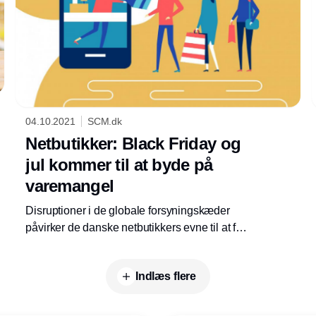
04.10.2021
SCM.dk
Netbutikker: Black Friday og
jul kommer til at byde på
varemangel
Disruptioner i de globale forsyningskæder
påvirker de danske netbutikkers evne til at få
varer hjem, og det sætter nu også spor i deres
forventninger til årets fjerde kvartal. Hver
Indlæs flere
fjerde netbutik forventer at have huller i
sortimentet i hvad der ellers er detailhandlens
højsæson.