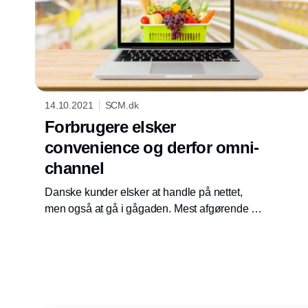
14.10.2021
SCM.dk
Forbrugere elsker
convenience og derfor omni-
channel
Danske kunder elsker at handle på nettet,
men også at gå i gågaden. Mest afgørende for
shopping-oplevelsen er convenience, og
derfor er omni-channel et hit viser nye tal fra
Dansk Erhvervs E-handelsanalyse.