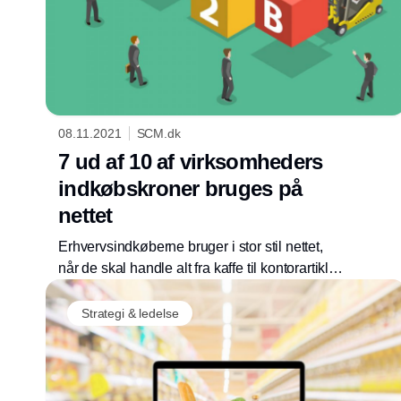
08.11.2021
SCM.dk
7 ud af 10 af virksomheders
indkøbskroner bruges på
nettet
Erhvervsindkøberne bruger i stor stil nettet,
når de skal handle alt fra kaffe til kontorartikler
og byggematerialer, og onlineforbruget vil kun
vokse i fremtiden. Det viser Dansk Erhvervs
Strategi & ledelse
B2B E-handelsanalyse, der også kortlægger
indkøbernes digitale adfærd, budget og krav.