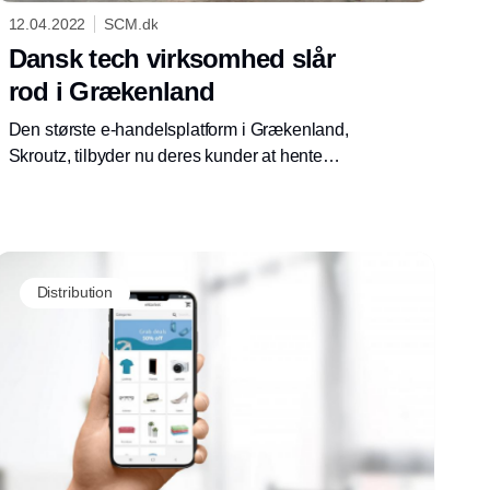
12.04.2022
SCM.dk
Dansk tech virksomhed slår
rod i Grækenland
Den største e-handelsplatform i Grækenland,
Skroutz, tilbyder nu deres kunder at hente
pakker i pakkebokse, der er leveret af danske
SwipBox.
Distribution