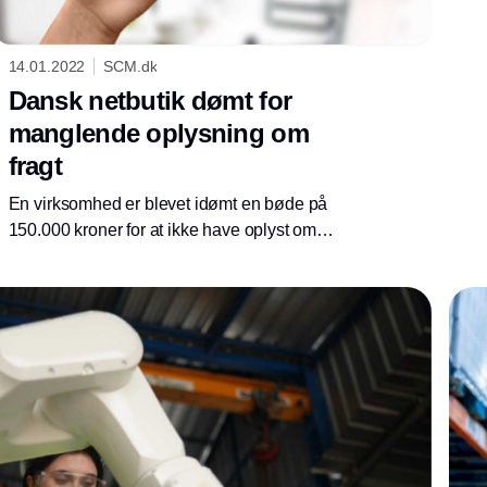
14.01.2022
SCM.dk
Dansk netbutik dømt for
manglende oplysning om
fragt
En virksomhed er blevet idømt en bøde på
150.000 kroner for at ikke have oplyst om
fragt, første gang en reol blev vist med pris.
Virksomheden blev også dømt for ikke at have
indregnet obligatoriske omkostninger i prisen
for trailere, men blev frifundet i de tilfælde,
hvor prisen for trailere var angivet næsten lige
tydeligt både med og uden obligatoriske
omkostninger.