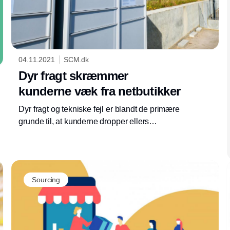
04.11.2021
SCM.dk
Dyr fragt skræmmer
kunderne væk fra netbutikker
Dyr fragt og tekniske fejl er blandt de primære
grunde til, at kunderne dropper ellers
planlagte køb på nettet. Det viser Dansk
Erhvervs seneste E-handelsanalyse.
Sourcing