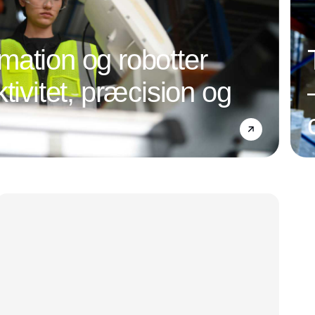
ation og robotter
tivitet, præcision og