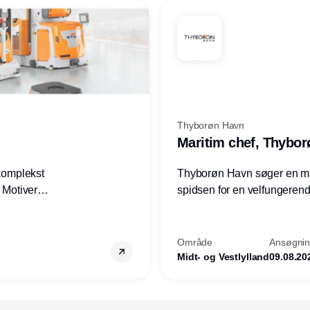
Thyborøn Havn
Maritim chef, Thybo
 komplekst
Thyborøn Havn søger en mari
? Motiveres
spidsen for en velfungerende
? Vil du
opgave for havnens virkso
ion hos
Kommune - og for hele Nord
Område
Ansøgning
Midt- og Vestlylland
09.08.20