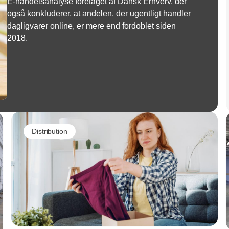
E-handelsanalyse foretaget af Dansk Erhverv, der
også konkluderer, at andelen, der ugentligt handler
dagligvarer online, er mere end fordoblet siden
2018.
Distribution