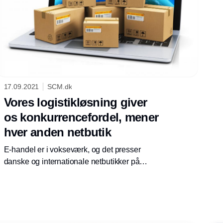
17.09.2021
SCM.dk
Vores logistikløsning giver
os konkurrencefordel, mener
hver anden netbutik
E-handel er i vokseværk, og det presser
danske og internationale netbutikker på
kapaciteten. Her er logistikløsninger alfa og
omega. Det viser Dansk Erhvervs seneste
logistikanalyse, hvortil knap hver anden
danske netbutik har svaret, at deres
logistikløsninger giver dem en