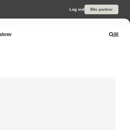
Log ind
Bliv partner
sbrev