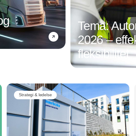
og
Tema: Autom
2026 – effek
fleksibilitet
Annonce
Strategi & ledelse