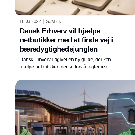
18.03.2022
SCM.dk
Dansk Erhverv vil hjælpe
netbutikker med at finde vej i
bæredygtighedsjunglen
Dansk Erhverv udgiver en ny guide, der kan
hjælpe netbutikker med at forstå reglerne om
bæredygtighed. Der er blandt andet fokus på
bæredygtighedsbegrebet, grøn
markedsføring, levering, emballage og
miljømærkeanvendelse.