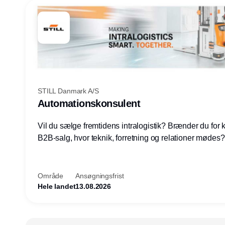
STILL Danmark A/S
Automationskonsulent
Vil du sælge fremtidens intralogistik? Brænder du for
B2B-salg, hvor teknik, forretning og relationer mødes
du af at designe løsninger – ikke blot sælge produkter
arbejde med AGV/AMR, automation og systemintegrat
nogle af Danmarks mest spændende produktions- og
Område
Ansøgningsfrist
logistikvirksomheder?
Hele landet
13.08.2026