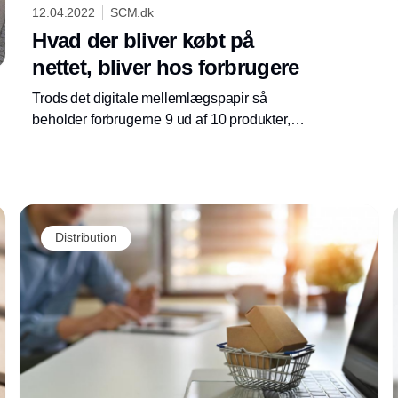
12.04.2022
SCM.dk
Hvad der bliver købt på
nettet, bliver hos forbrugere
Trods det digitale mellemlægspapir så
beholder forbrugerne 9 ud af 10 produkter,
som de køber på nettet. Tallene punkterer
myten om skyhøje returrater og er godt nyt for
netbutikkerne og miljøet – også selvom nogle
forbrugere beholder varer, de egentlig ikke vil
Annonce
bruge.
Distribution