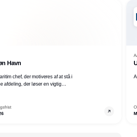
konkurrencemæssig fordel.
A
røn Havn
U
tim chef, der motiveres af at stå i
A
 afdeling, der løser en vigtig
mheder, Thyborøn by, Lemvig
vestjylland.
sfrist
O
26
M