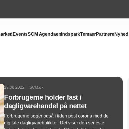
arked
Events
SCM Agendaen
Indspark
Temaer
Partnere
Nyhed
Annonce
29.08.2022
SCM.dk
Forbrugerne holder fast i
dagligvarehandel på nettet
Forbrugerne søger også i tiden post corona mod de
digitale dagligvarebutikker. Det viser den seneste