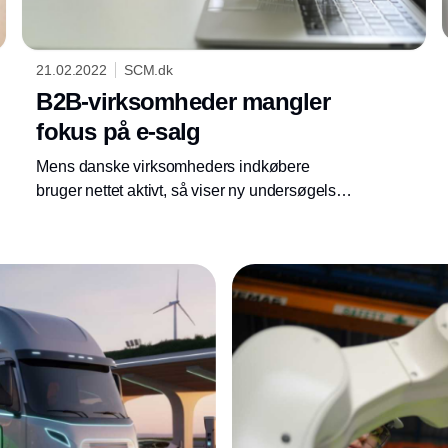
21.02.2022
SCM.dk
B2B-virksomheder mangler
fokus på e-salg
Mens danske virksomheders indkøbere
bruger nettet aktivt, så viser ny undersøgelse
fra DI Handel, at B2B-virksomheder ikke
prioriterer nettet som salgskanal.