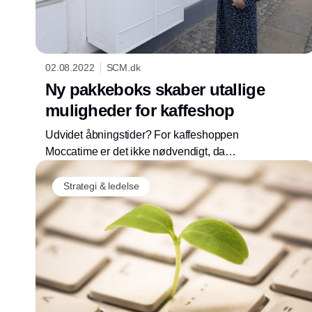
02.08.2022
SCM.dk
Ny pakkeboks skaber utallige
muligheder for kaffeshop
Udvidet åbningstider? For kaffeshoppen
Moccatime er det ikke nødvendigt, da
virksomheden i stedet har anskaffet sig en
pakkeboks, hvor kunderne i stedet kan hente
Strategi & ledelse
deres kaffelevering på alle tider af døgnet.