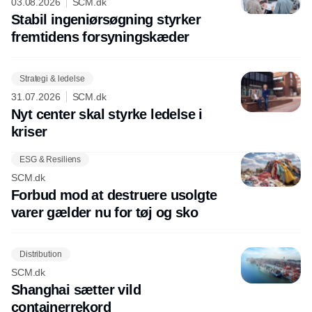
03.08.2026
SCM.dk
Stabil ingeniørsøgning styrker
fremtidens forsyningskæder
Strategi & ledelse
31.07.2026
SCM.dk
Nyt center skal styrke ledelse i
kriser
ESG & Resiliens
SCM.dk
Forbud mod at destruere usolgte
varer gælder nu for tøj og sko
Distribution
SCM.dk
Shanghai sætter vild
containerrekord