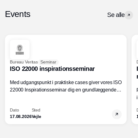
Events
Se alle
Bureau Veritas
Seminar
ISO 22000 inspirationsseminar
Med udgangspunkt i praktiske cases giver vores ISO
22000 Inspirationsseminar dig en grundlæggende
forståelse for fortolkning af ISO 22000 standardens
kravelementer og opbygning samt
Dato
Sted
fødevarestandardens integration med andre
17.08.2026
Vejle
standarder.