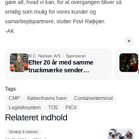
gøre alt, hvad vi kan, for at overgangen bliver så
smidig som mulig for vores kunder og
samarbejdspartnere, slutter Povl Røjkjær.
-AK
N.C. Nielsen A/S
Sponseret
Efter 20 år med samme
truckmærke sender
lagerchef stafetten videre
hos INOX
Tags:
CMP
Københavns havn
Containerterminal
Logistiksystem
TOS
PICit
Relateret indhold
Annonce
Strategi & ledelse