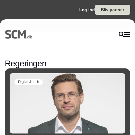
Log ind
Bliv partner
Annonce
Regeringen
Digital & tech