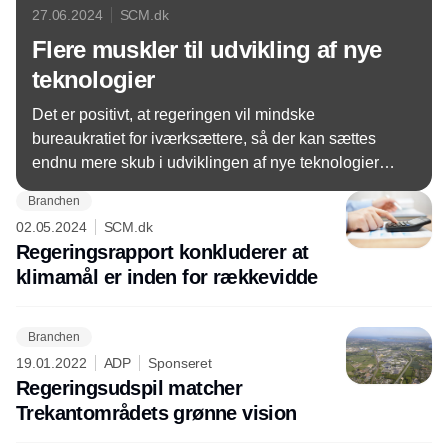
27.06.2024
SCM.dk
Flere muskler til udvikling af nye
teknologier
Det er positivt, at regeringen vil mindske
bureaukratiet for iværksættere, så der kan sættes
endnu mere skub i udviklingen af nye teknologier.
Det mener Dansk Metal.
Branchen
02.05.2024
SCM.dk
Regeringsrapport konkluderer at
klimamål er inden for rækkevidde
Branchen
19.01.2022
ADP
Sponseret
Regeringsudspil matcher
Trekantområdets grønne vision