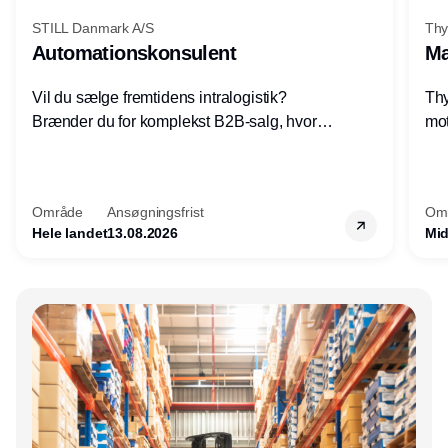
STILL Danmark A/S
Thy
Automationskonsulent
Ma
Vil du sælge fremtidens intralogistik?
Thy
Brænder du for komplekst B2B-salg, hvor
mot
teknik, forretning og relationer mødes?
vel
Motiveres du af at designe løsninger – ikke
opg
blot sælge produkter? Vil du arbejde med
Thy
Område
Ansøgningsfrist
Om
AGV/AMR, automation og
hel
Hele landet
13.08.2026
Mid
systemintegration hos nogle af Danmarks
mest spændende produktions- og
logistikvirksomheder?
Annonce