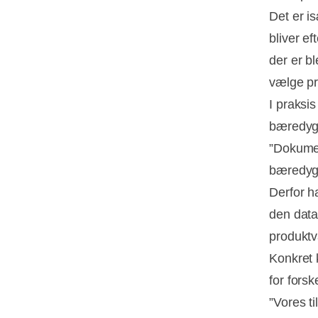
Det er i
bliver e
der er b
vælge pr
I praksis
bæredygt
”Dokumen
bæredygt
Derfor ha
den data
produktv
Konkret
for forsk
”Vores ti