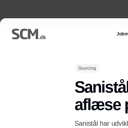
Jobm
Sourcing
Sanistål
aflæse 
Sanistål har udvikl