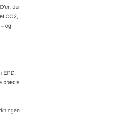
D’er, der
get CO2,
 – og
en EPD.
ge præcis
rkningen