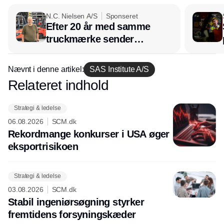
N.C. Nielsen A/S
Sponseret
Efter 20 år med samme
truckmærke sender
lagerchef stafetten videre
hos INOX
Nævnt i denne artikel:
SAS Institute A/S
Relateret indhold
Annonce
Strategi & ledelse
06.08.2026
SCM.dk
Rekordmange konkurser i USA øger
eksport­risikoen
Strategi & ledelse
03.08.2026
SCM.dk
Stabil ingeniørsøgning styrker
fremtidens forsyningskæder