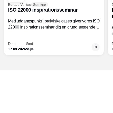
Bureau Veritas
Seminar
ISO 22000 inspirationsseminar
Med udgangspunkt i praktiske cases giver vores ISO
22000 Inspirationsseminar dig en grundlæggende
forståelse for fortolkning af ISO 22000 standardens
kravelementer og opbygning samt
Dato
Sted
fødevarestandardens integration med andre
17.08.2026
Vejle
standarder.
Udgiver
Horisont Gruppen a/s